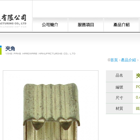
夾角
首頁
產品介紹
品名
P
編號
0
尺寸
材質
鐵