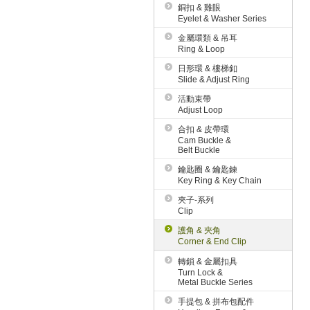
銅扣 & 雞眼
Eyelet & Washer Series
金屬環類 & 吊耳
Ring & Loop
日形環 & 樓梯釦
Slide & Adjust Ring
活動束帶
Adjust Loop
合扣 & 皮帶環
Cam Buckle &
Belt Buckle
鑰匙圈 & 鑰匙鍊
Key Ring & Key Chain
夾子-系列
Clip
護角 & 夾角
Corner & End Clip
轉鎖 & 金屬扣具
Turn Lock &
Metal Buckle Series
手提包 & 拼布包配件