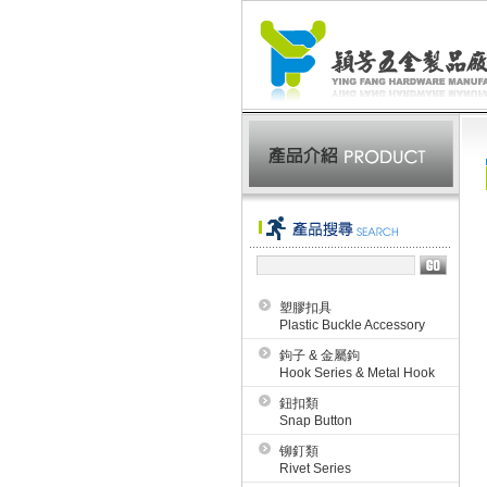
塑膠扣具
Plastic Buckle Accessory
鉤子 & 金屬鉤
Hook Series & Metal Hook
鈕扣類
Snap Button
铆釘類
Rivet Series