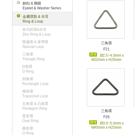
銅扣 & 雞眼
Eyelet & Washer Series
金屬環類 & 吊耳
Ring & Loop
各式鋅環&吊耳
Zinc Ring & Loop
雙扁環 & 束帶環
三角環
Special Loop
F21
三角環
Ø2.5~4.0mm x
Triangle Ring
W32mm x H25mm
D形環
D Ring
四角環
Rectangle Loop
梯形環
Trapeziod Loop
五角環 & 凸形環
Pentagon Ring
三角環
蛋形環
F26
Oval Ring
Ø3.0~5.0mm x
W45mm x H25mm
圓形環
O Ring