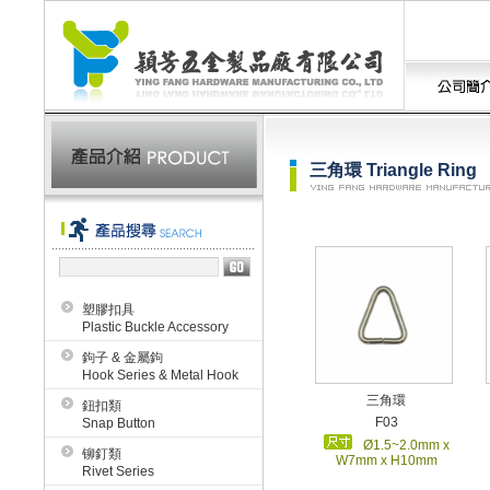
三角環 Triangle Ring
塑膠扣具
Plastic Buckle Accessory
鉤子 & 金屬鉤
Hook Series & Metal Hook
三角環
鈕扣類
F03
Snap Button
Ø1.5~2.0mm x
铆釘類
W7mm x H10mm
Rivet Series