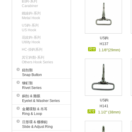
鋁鉤-系列
Carabiner
鐵線鉤-系列
Metal Hook
US鉤-系列
US Hook
花紋鉤-系列
US鉤
Utility Hook
H137
HC-掛鉤系列
1.1/8"(29mm)
其它鉤類-系列
Others Hook Series
鈕扣類
Snap Button
铆釘類
Rivet Series
銅扣 & 雞眼
US鉤
Eyelet & Washer Series
H141
金屬環類 & 吊耳
1.1/2" (38mm)
Ring & Loop
日形環 & 樓梯釦
Slide & Adjust Ring