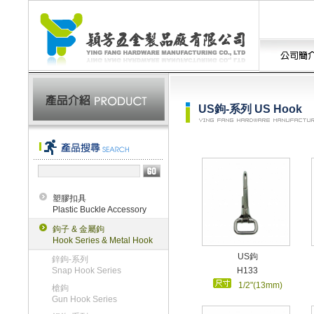
US鉤-系列 US Hook
塑膠扣具
Plastic Buckle Accessory
鉤子 & 金屬鉤
Hook Series & Metal Hook
US鉤
鋅鉤-系列
Snap Hook Series
H133
1/2"(13mm)
槍鉤
Gun Hook Series