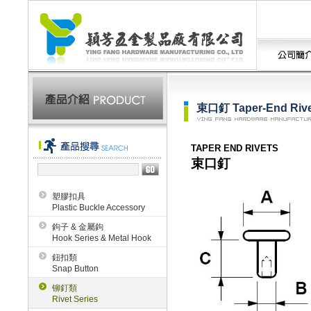
束口釘 Taper-End Rive
TAPER END RIVETS
束口釘
塑膠扣具
Plastic Buckle Accessory
鉤子 & 金屬鉤
Hook Series & Metal Hook
鈕扣類
Snap Button
铆釘類
Rivet Series