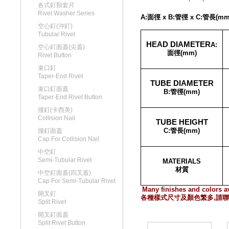
各式釘類套片
Rivet Washer Series
A:面徑 x B:管徑 x C:管長(mm
空心釘(沖釘)
Tubular Rivet
HEAD DIAMETER
A:
空心釘面蓋(尖蓋)
面徑
(mm)
Rivet Button
束口釘
Taper-End Rivet
TUBE DIAMETER
束口釘面蓋
B:
管徑
(mm)
Taper-End Rivet Button
撞釘(卡西美)
Collision Nail
TUBE HEIGHT
C:
管長
(mm)
撞釘面蓋
Cap For Collision Nail
中空釘
Semi-Tubular Rivet
MATERIALS
材質
中空釘面蓋(四叉蓋)
Cap For Semi-Tubular Rivet
Many finishes and colors av
開叉釘
各種樣式尺寸及顏色繁多
,
請聯
Split Rivet
開叉釘面蓋
Split Rivet Button