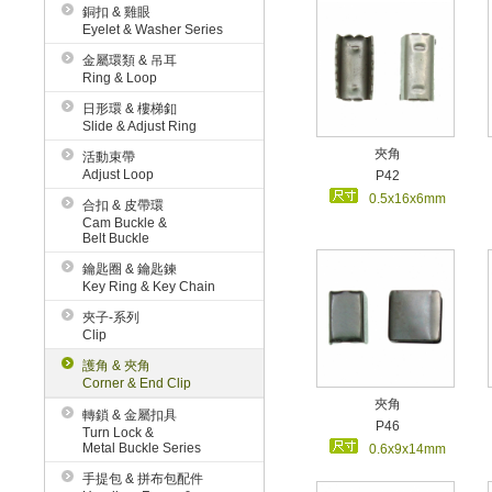
銅扣 & 雞眼
Eyelet & Washer Series
金屬環類 & 吊耳
Ring & Loop
日形環 & 樓梯釦
Slide & Adjust Ring
夾角
活動束帶
Adjust Loop
P42
0.5x16x6mm
合扣 & 皮帶環
Cam Buckle &
Belt Buckle
鑰匙圈 & 鑰匙鍊
Key Ring & Key Chain
夾子-系列
Clip
護角 & 夾角
Corner & End Clip
夾角
轉鎖 & 金屬扣具
P46
Turn Lock &
Metal Buckle Series
0.6x9x14mm
手提包 & 拼布包配件