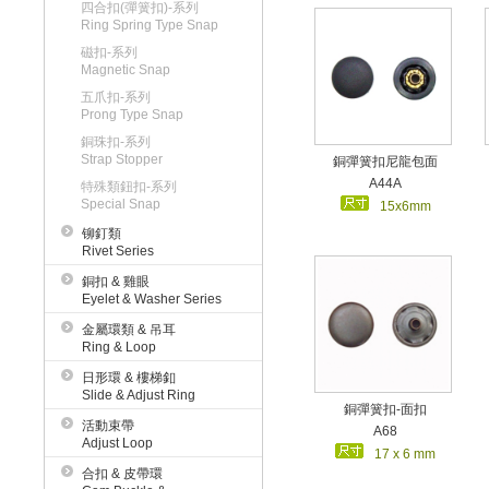
四合扣(彈簧扣)-系列
Ring Spring Type Snap
磁扣-系列
Magnetic Snap
五爪扣-系列
Prong Type Snap
銅珠扣-系列
Strap Stopper
銅彈簧扣尼龍包面
A44A
特殊類鈕扣-系列
Special Snap
15x6mm
铆釘類
Rivet Series
銅扣 & 雞眼
Eyelet & Washer Series
金屬環類 & 吊耳
Ring & Loop
日形環 & 樓梯釦
Slide & Adjust Ring
銅彈簧扣-面扣
活動束帶
A68
Adjust Loop
17 x 6 mm
合扣 & 皮帶環