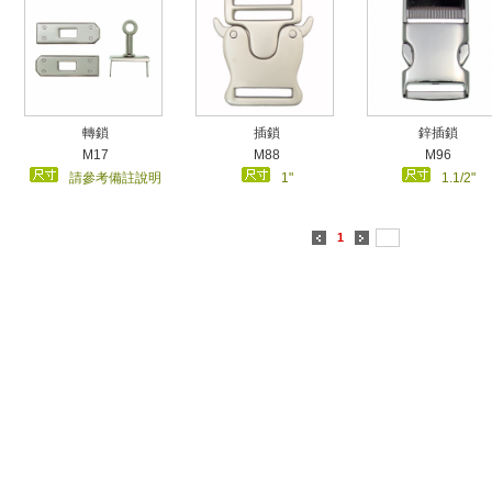
轉鎖
插鎖
鋅插鎖
M17
M88
M96
請參考備註說明
1"
1.1/2"
1