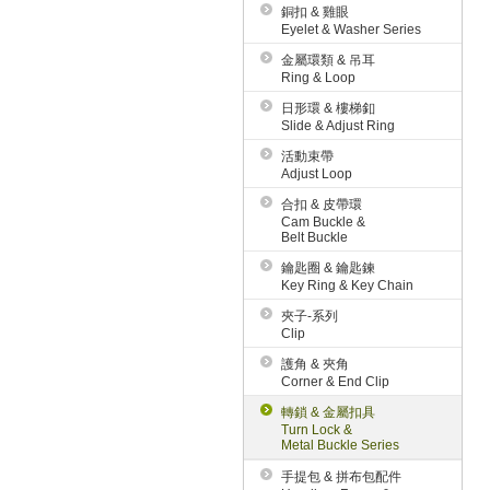
銅扣 & 雞眼
Eyelet & Washer Series
金屬環類 & 吊耳
Ring & Loop
日形環 & 樓梯釦
Slide & Adjust Ring
活動束帶
Adjust Loop
合扣 & 皮帶環
Cam Buckle &
Belt Buckle
鑰匙圈 & 鑰匙鍊
Key Ring & Key Chain
夾子-系列
Clip
護角 & 夾角
Corner & End Clip
轉鎖 & 金屬扣具
Turn Lock &
Metal Buckle Series
手提包 & 拼布包配件