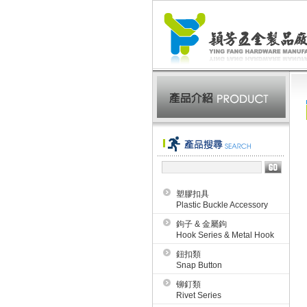
塑膠扣具
Plastic Buckle Accessory
鉤子 & 金屬鉤
Hook Series & Metal Hook
鈕扣類
Snap Button
铆釘類
Rivet Series