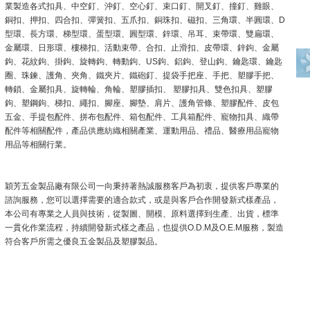
業製造各式
扣具
、
中空釘
、
沖釘
、
空心釘
、
束口釘
、
開叉釘
、
撞釘
、
雞眼
、
銅扣
、
押扣
、
四合扣
、
彈簧扣
、
五爪扣
、
銅珠扣
、
磁扣
、
三角環
、
半圓環
、
D
型環
、
長方環
、
梯型環
、
蛋型環
、
圓型環
、
鋅環
、
吊耳
、
束帶環
、
雙扁環
、
金屬環
、
日形環
、
樓梯扣
、
活動束帶
、
合扣
、
止滑扣
、
皮帶環
、
鋅鉤
、
金屬
鉤
、
花紋鉤
、
掛鉤
、
旋轉鉤
、
轉動鉤
、
US鉤
、
鋁鉤
、
登山鉤
、
鑰匙環
、
鑰匙
圈
、
珠鍊
、
護角
、
夾角
、
鐵夾片
、
鐵砲釘
、
提袋手把座
、
手把
、
塑膠手把
、
轉鎖
、
金屬扣具
、
旋轉輪
、
角輪
、
塑膠插扣
、
塑膠扣具
、
雙色扣具
、
塑膠
鉤
、
塑鋼鉤
、
梯扣
、
繩扣
、
腳座
、
腳墊
、
肩片
、
護角管條
、
塑膠配件
、
皮包
五金
、手提包配件、拼布包配件、箱包配件、工具箱配件、
寵物扣具
、
織帶
配件等相關配件
，產品供應紡織相關產業、運動用品、禮品、醫療用品寵物
用品等相關行業。
穎芳五金製品廠有限公司一向秉持著熱誠服務客戶為初衷，提供客戶專業的
諮詢服務，您可以選擇需要的適合款式，或是與客戶合作開發新式樣產品，
本公司有專業之人員與技術，從製圖、開模、原料選擇到生產、出貨，標準
一貫化作業流程，持續開發新式樣之產品，也提供O.D.M及O.E.M服務，製造
符合客戶所需之優良五金製品及塑膠製品。